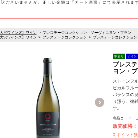
し訳ございませんが、正しい金額は「カート画面」にて表示されま
大沢ワインズ】ワイン
プレステージコレクション ソーヴィニヨン・ブラン
大沢ワインズ】ワイン
プレステージコレクション
プレステージコレクション
割引可
ポイン
プレステ
ヨン・ブ
ストーンフル
ピカルフル
バランスの
り漂う、複
す。
商品コード：
1
販売価格：
0
ポイント獲