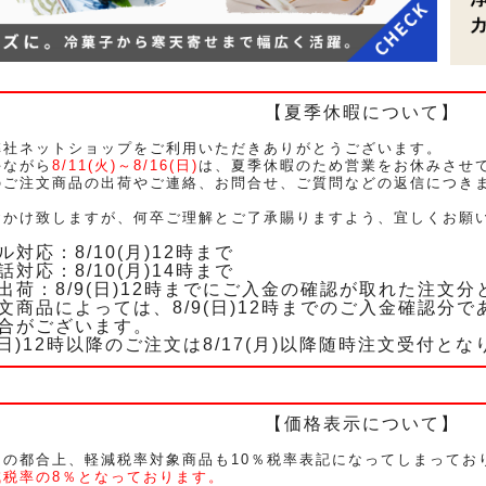
【夏季休暇について】
弊社ネットショップをご利用いただきありがとうございます。
手ながら
8/11(火)～8/16(日)
は、夏季休暇のため営業をお休みさせ
ご注文商品の出荷やご連絡、お問合せ、ご質問などの返信につきまし
。
おかけ致しますが、何卒ご理解とご了承賜りますよう、宜しくお願
ル対応：8/10(月)12時まで
話対応：8/10(月)14時まで
出荷：8/9(日)12時までにご入金の確認が取れた注文
文商品によっては、8/9(日)12時までのご入金確認分であ
合がございます。
9(日)12時以降のご注文は8/17(月)以降随時注文受付と
【価格表示について】
ムの都合上、軽減税率対象商品も10％税率表記になってしまってお
減税率の8％となっております。