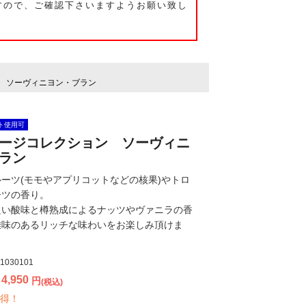
すので、ご確認下さいますようお願い致し
 ソーヴィニヨン・ブラン
ト使用可
ージコレクション ソーヴィニ
ラン
ーツ(モモやアプリコットなどの核果)やトロ
ーツの香り。
良い酸味と樽熟成によるナッツやヴァニラの香
雑味のあるリッチな味わいをお楽しみ頂けま
1030101
4,950
円
(税込)
得！