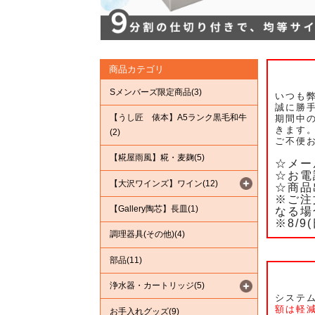
商品カテゴリ
Sメンバーズ限定商品(3)
いつも
誠に勝
【うし匠 俵本】A5ランク黒毛和牛
期間中の
きます
(2)
ご不便
【糀屋雨風】糀・麦麹(5)
☆メー
☆お電
【大沢ワインズ】ワイン(12)
☆商品
※ご注
【Gallery陶芯】長皿(1)
なる場
※8/
調理器具(その他)(4)
部品(11)
浄水器・カートリッジ(5)
システ
額は軽
お手入れグッズ(9)