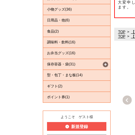
大変申
ます。
小物グッズ(36)
日用品・他(6)
食品(2)
TOP
【
TOP
【
調味料・飲料(16)
お弁当グッズ(16)
保存容器・袋(31)
型・包丁・まな板(14)
ギフト(2)
ポイント券(1)
ようこそ ゲスト様
新規登録