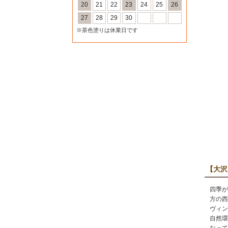
20
21
22
23
24
25
26
27
28
29
30
※茶色塗りは休業日です
【大沢
四季が
方の西
ヴィン
自然環