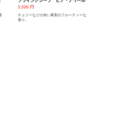
ゼ
フライングシープ ピノ・ノワール
3,520
円
香
チェリーなどの赤い果実のフルーティーな
香り。