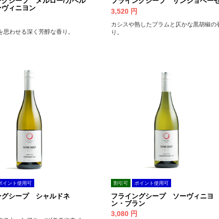
ングシープ メルロー/カベル
フライングシープ サンジョベー
ーヴィニヨン
3,520
円
円
カシスや熟したプラムと仄かな黒胡椒の
を思わせる深く芳醇な香り。
り。
ポイント使用可
割引可
ポイント使用可
ングシープ シャルドネ
フライングシープ ソーヴィニヨ
ン・ブラン
円
3,080
円