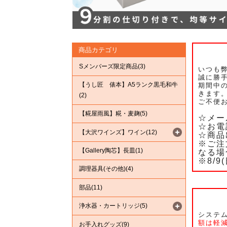
商品カテゴリ
Sメンバーズ限定商品(3)
いつも
誠に勝
【うし匠 俵本】A5ランク黒毛和牛
期間中の
きます
(2)
ご不便
【糀屋雨風】糀・麦麹(5)
☆メー
☆お電
【大沢ワインズ】ワイン(12)
☆商品
※ご注
【Gallery陶芯】長皿(1)
なる場
※8/
調理器具(その他)(4)
部品(11)
浄水器・カートリッジ(5)
システ
額は軽
お手入れグッズ(9)