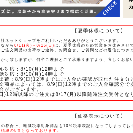
【夏季休暇について】
弊社ネットショップをご利用いただきありがとうございます。
手ながら
8/11(火)～8/16(日)
は、夏季休暇のため営業をお休みさせ
ご注文商品の出荷やご連絡、お問合せ、ご質問などの返信につきまし
。
おかけ致しますが、何卒ご理解とご了承賜りますよう、宜しくお願
ル対応：8/10(月)12時まで
話対応：8/10(月)14時まで
出荷：8/9(日)12時までにご入金の確認が取れた注文
文商品によっては、8/9(日)12時までのご入金確認分であ
合がございます。
9(日)12時以降のご注文は8/17(月)以降随時注文受付と
【価格表示について】
ムの都合上、軽減税率対象商品も10％税率表記になってしまってお
減税率の8％となっております。