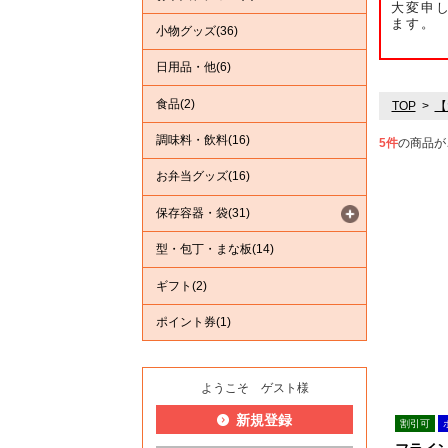
大変申
ます。
小物グッズ(36)
日用品・他(6)
食品(2)
TOP
【
調味料・飲料(16)
5
件
の商品が
お弁当グッズ(16)
保存容器・袋(31)
型・包丁・まな板(14)
ギフト(2)
ポイント券(1)
ようこそ ゲスト様
新規登録
割引可