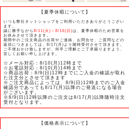
【夏季休暇について】
いつも弊社ネットショップをご利用いただきありがとうござい
ます。
誠に勝手ながら
8/11(火)～8/16(日)
は、夏季休暇のため営業を
お休みさせて頂きます。
期間中のご注文商品の出荷やご連絡、お問合せ、ご質問などの
返信につきましては、8/17(月)より随時受付させて頂きます。
ご不便おかけ致しますが、何卒ご理解とご了承賜りますよう、
宜しくお願い申し上げます。
☆メール対応：8/10(月)12時まで
☆お電話対応：8/10(月)14時まで
☆商品出荷：8/9(日)12時までにご入金の確認が取れ
た注文分とさせて頂きます
※ご注文商品によっては、8/9(日)12時までのご入金
確認分であっても8/17(月)以降のご発送になる場合
がございます。
※8/9(日)12時以降のご注文は8/17(月)以降随時注文
受付となります。
【価格表示について】