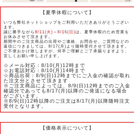
【夏季休暇について】
いつも弊社ネットショップをご利用いただきありがとうござい
ます。
誠に勝手ながら
8/11(火)～8/16(日)
は、夏季休暇のため営業を
お休みさせて頂きます。
期間中のご注文商品の出荷やご連絡、お問合せ、ご質問などの
返信につきましては、8/17(月)より随時受付させて頂きます。
ご不便おかけ致しますが、何卒ご理解とご了承賜りますよう、
宜しくお願い申し上げます。
☆メール対応：8/10(月)12時まで
☆お電話対応：8/10(月)14時まで
☆商品出荷：8/9(日)12時までにご入金の確認が取れ
た注文分とさせて頂きます
※ご注文商品によっては、8/9(日)12時までのご入金
確認分であっても8/17(月)以降のご発送になる場合
がございます。
※8/9(日)12時以降のご注文は8/17(月)以降随時注文
受付となります。
【価格表示について】