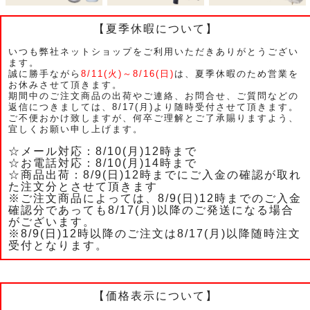
【夏季休暇について】
いつも弊社ネットショップをご利用いただきありがとうござい
ます。
誠に勝手ながら
8/11(火)～8/16(日)
は、夏季休暇のため営業を
お休みさせて頂きます。
期間中のご注文商品の出荷やご連絡、お問合せ、ご質問などの
返信につきましては、8/17(月)より随時受付させて頂きます。
ご不便おかけ致しますが、何卒ご理解とご了承賜りますよう、
宜しくお願い申し上げます。
☆メール対応：8/10(月)12時まで
☆お電話対応：8/10(月)14時まで
☆商品出荷：8/9(日)12時までにご入金の確認が取れ
た注文分とさせて頂きます
※ご注文商品によっては、8/9(日)12時までのご入金
確認分であっても8/17(月)以降のご発送になる場合
がございます。
※8/9(日)12時以降のご注文は8/17(月)以降随時注文
受付となります。
【価格表示について】