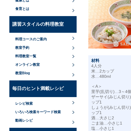
健康とは
食育とは
講習スタイルの料理教室
料理コースのご案内
教室予約
料理教室一覧
材料
オンライン教室
4人分
米…2カップ
教室Blog
水…480ml
＜A＞
毎日のヒント満載レシピ
里芋(乱切り)…3～4
ザーサイ(みじん切り
ップ1
レシピ検索
しょうが(みじん切り
いろいろ検索キーワード検索
ップ1
酒…大さじ2
動画レシピ
ごま油…小さじ1
塩…小さじ1