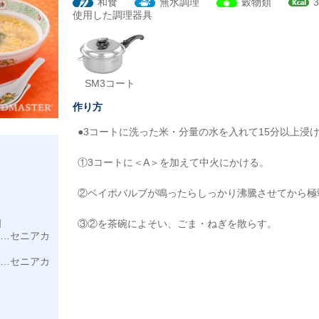
和食
無水調理
穀物類
3
使用した調理器具
SM3コート
作り方
●3コートに洗った米・分量の水を入れて15分以上浸
①3コートに＜A＞を加えて中火にかける。
②ベイポバルブが鳴ったらしっかり沸騰させてから極
個
③②を茶碗によそい、ごま・ねぎを散らす。
)…セニアカ
)…セニアカ