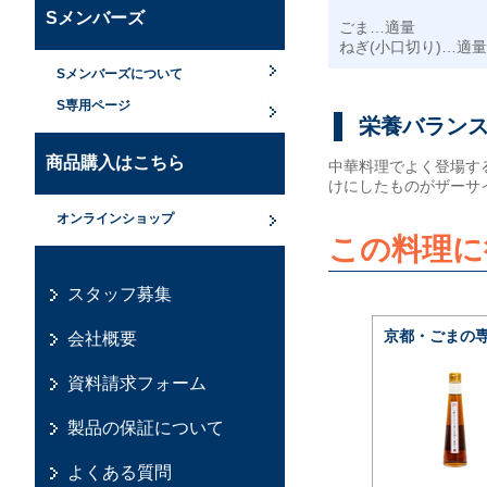
Sメンバーズ
ごま…適量
ねぎ(小口切り)…適量
Sメンバーズについて
S専用ページ
栄養バラン
商品購入はこちら
中華料理でよく登場す
けにしたものがザーサ
オンラインショップ
この料理に
スタッフ募集
京都・ごまの専
会社概要
資料請求フォーム
製品の保証について
よくある質問