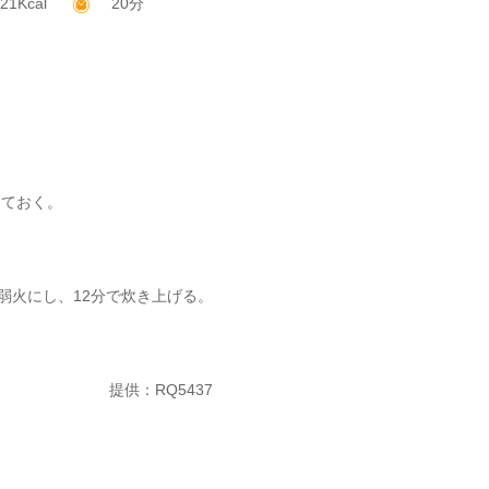
21Kcal
20分
けておく。
弱火にし、12分で炊き上げる。
提供：RQ5437