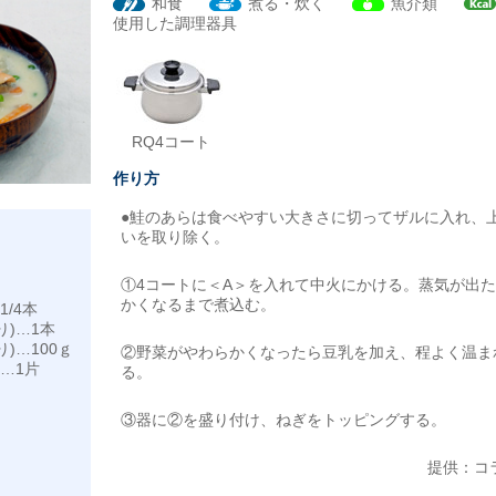
和食
煮る・炊く
魚介類
使用した調理器具
RQ4コート
作り方
●鮭のあらは食べやすい大きさに切ってザルに入れ、
いを取り除く。
①4コートに＜A＞を入れて中火にかける。蒸気が出
かくなるまで煮込む。
/4本
り)…1本
)…100ｇ
②野菜がやわらかくなったら豆乳を加え、程よく温ま
…1片
る。
③器に②を盛り付け、ねぎをトッピングする。
提供：コ