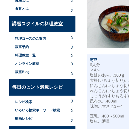
健康とは
食育とは
講習スタイルの料理教室
料理コースのご案内
教室予約
料理教室一覧
材料
オンライン教室
6人分
＜A＞
教室Blog
塩鮭のあら…300ｇ
大根(いちょう切り)…1
にんじん(いちょう切
毎日のヒント満載レシピ
れんこん(いちょう切り
しょうが(すりおろす)
昆布水…400ml
レシピ検索
味噌…大さじ3～4
いろいろ検索キーワード検索
豆乳…400～500ml
動画レシピ
塩糀…適量