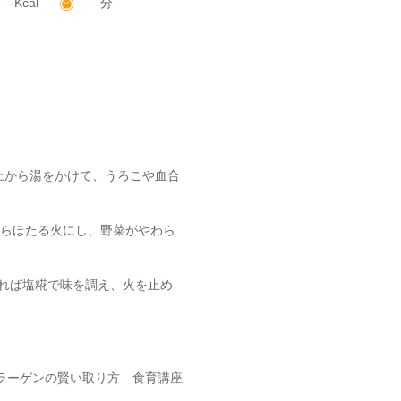
--Kcal
--分
上から湯をかけて、うろこや血合
たらほたる火にし、野菜がやわら
れば塩糀で味を調え、火を止め
ラーゲンの賢い取り方 食育講座