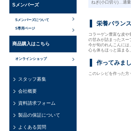
ねぎ(小口切り)…適量
Sメンバーズ
Sメンバーズについて
栄養バラン
S専用ページ
コラーゲン豊富な皮や
の甘みが詰まったスー
商品購入はこちら
今が旬のれんこんには
心も体もほっと温まる
オンラインショップ
作ってみま
このレシピを作った方
スタッフ募集
会社概要
資料請求フォーム
製品の保証について
よくある質問