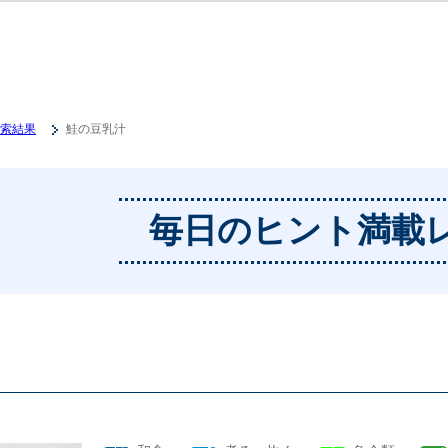
索結果
鮭の豆乳汁
毎日のヒント満載