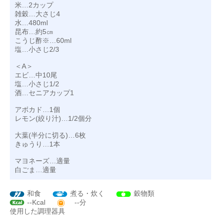
米…2カップ
雑穀…大さじ4
水…480ml
昆布…約5㎝
こうじ酢※…60ml
塩…小さじ2/3
＜A＞
エビ…中10尾
塩…小さじ1/2
酒…セニアカップ1
アボカド…1個
レモン(絞り汁)…1/2個分
大葉(半分に切る)…6枚
きゅうり…1本
マヨネーズ…適量
白ごま…適量
和食
煮る・炊く
穀物類
--Kcal
--分
使用した調理器具