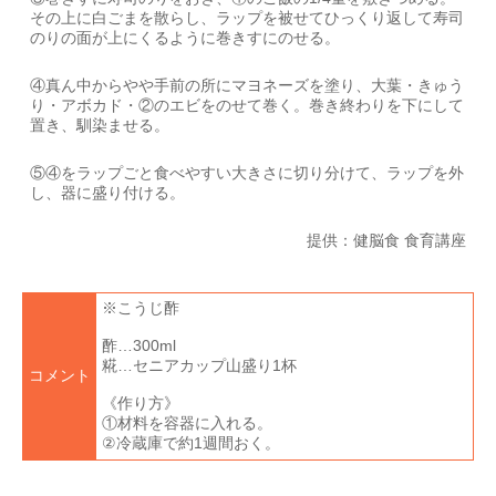
その上に白ごまを散らし、ラップを被せてひっくり返して寿司
のりの面が上にくるように巻きすにのせる。
④真ん中からやや手前の所にマヨネーズを塗り、大葉・きゅう
り・アボカド・②のエビをのせて巻く。巻き終わりを下にして
置き、馴染ませる。
⑤④をラップごと食べやすい大きさに切り分けて、ラップを外
し、器に盛り付ける。
提供：健脳食 食育講座
※こうじ酢
酢…300ml
糀…セニアカップ山盛り1杯
コメント
《作り方》
①材料を容器に入れる。
②冷蔵庫で約1週間おく。