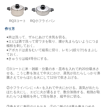
RQ3コート
RQ小フライパン
作り方
●米は洗って、ザルにあけて水気を切る。
●エビは酒で洗って背ワタを取り、腰が丸まらないようにつま
楊枝を刺しておく。
●アボカドは皮をむいて縦長に切り、レモン(絞り汁)をまぶし
ておく。
●きゅうりは縦4等分にする。
①3コートに米・雑穀・分量の水・昆布を入れて約20分吸水さ
せる。こうじ酢を加えて中火にかけ、蒸気が出たらしっかり沸
騰さえてからほたる火にして12分で炊き上げる。
②小フライパンに＜A＞を入れて中火にかける。蒸気が出たら
ほたる火にし、エビに火が通るまで、数分加熱する。粗熱が取
れたらつま楊枝を外して殻を除き、縦半分に切る。
③巻きすに寿司のりをおき、①のご飯の1/4量を敷きつめる。