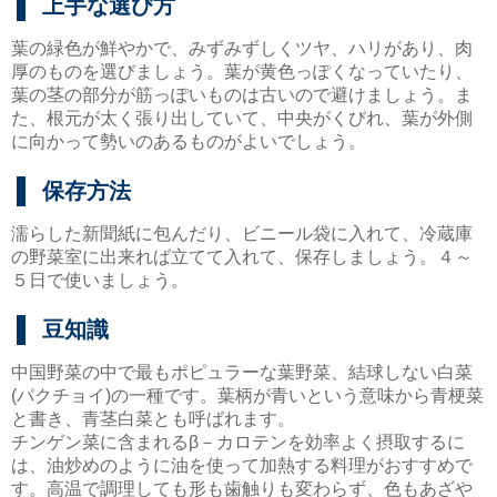
上手な選び方
葉の緑色が鮮やかで、みずみずしくツヤ、ハリがあり、肉
厚のものを選びましょう。葉が黄色っぽくなっていたり、
葉の茎の部分が筋っぽいものは古いので避けましょう。ま
た、根元が太く張り出していて、中央がくびれ、葉が外側
に向かって勢いのあるものがよいでしょう。
保存方法
濡らした新聞紙に包んだり、ビニール袋に入れて、冷蔵庫
の野菜室に出来れば立てて入れて、保存しましょう。４～
５日で使いましょう。
豆知識
中国野菜の中で最もポピュラーな葉野菜、結球しない白菜
(パクチョイ)の一種です。葉柄が青いという意味から青梗菜
と書き、青茎白菜とも呼ばれます。
チンゲン菜に含まれるβ－カロテンを効率よく摂取するに
は、油炒めのように油を使って加熱する料理がおすすめで
す。高温で調理しても形も歯触りも変わらず、色もあざや