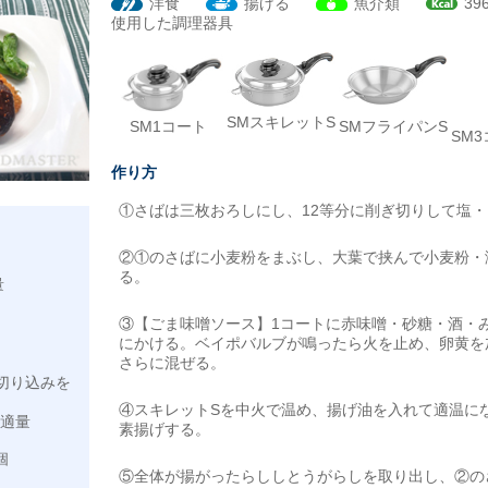
洋食
揚げる
魚介類
396
使用した調理器具
SMスキレットS
SMフライパンS
SM1コート
SM
作り方
①さばは三枚おろしにし、12等分に削ぎ切りして塩
②①のさばに小麦粉をまぶし、大葉で挟んで小麦粉・
る。
量
③【ごま味噌ソース】1コートに赤味噌・砂糖・酒・
にかける。ベイポバルブが鳴ったら火を止め、卵黄を
さらに混ぜる。
切り込みを
④スキレットSを中火で温め、揚げ油を入れて適温に
…適量
素揚げする。
個
⑤全体が揚がったらししとうがらしを取り出し、②の