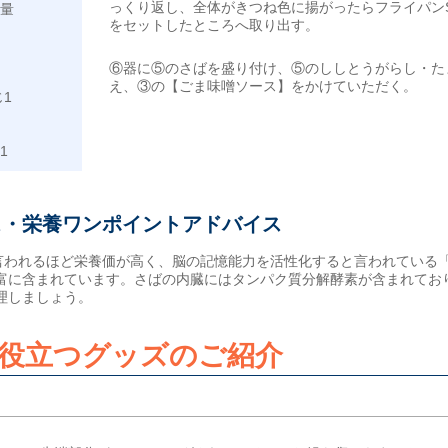
っくり返し、全体がきつね色に揚がったらフライパン
適量
をセットしたところへ取り出す。
⑥器に⑤のさばを盛り付け、⑤のししとうがらし・た
え、③の【ごま味噌ソース】をかけていただく。
1
1
ス・栄養ワンポイントアドバイス
と言われるほど栄養価が高く、脳の記憶能力を活性化すると言われている「
富に含まれています。さばの内臓にはタンパク質分解酵素が含まれてお
理しましょう。
役立つグッズのご紹介