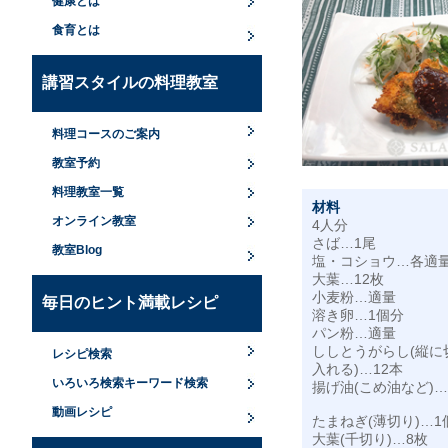
健康とは
食育とは
講習スタイルの料理教室
料理コースのご案内
教室予約
料理教室一覧
材料
オンライン教室
4人分
さば…1尾
教室Blog
塩・コショウ…各適
大葉…12枚
小麦粉…適量
毎日のヒント満載レシピ
溶き卵…1個分
パン粉…適量
ししとうがらし(縦に
レシピ検索
入れる)…12本
いろいろ検索キーワード検索
揚げ油(こめ油など)
動画レシピ
たまねぎ(薄切り)…1
大葉(千切り)…8枚