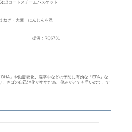
Sに3コートスチームバスケット
まねぎ・大葉・にんじんを添
提供：RQ6731
DHA」や動脈硬化、脳卒中などの予防に有効な「EPA」な
り、さばの自己消化がすすむ為、傷みがとても早いので、で