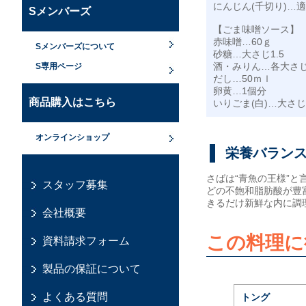
にんじん(千切り)…
Sメンバーズ
【ごま味噌ソース】
赤味噌…60ｇ
Sメンバーズについて
砂糖…大さじ1.5
酒・みりん…各大さじ
S専用ページ
だし…50ｍｌ
卵黄…1個分
商品購入はこちら
いりごま(白)…大さじ
オンラインショップ
栄養バラン
さばは“青魚の王様”
スタッフ募集
どの不飽和脂肪酸が豊
きるだけ新鮮な内に調
会社概要
この料理に
資料請求フォーム
製品の保証について
よくある質問
トング