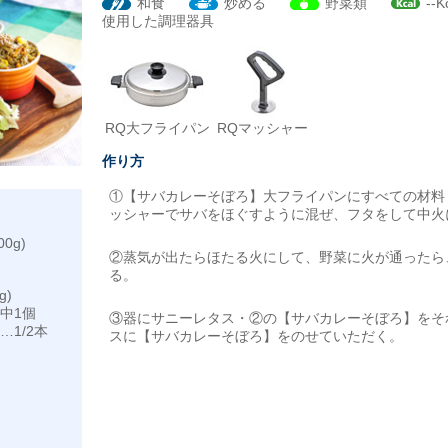
和食
炒める
野菜類
--K
使用した調理器具
RQ大フライパン
RQマッシャー
作り方
①【サバカレーそぼろ】大フライパンにすべての材料
ッシャーでサバをほぐすように混ぜ、フタをして中火
0g)
②蒸気が出たらほたる火にして、野菜に火が通ったら
る。
】
g)
中1個
③器にサニーレタス・②の【サバカレーそぼろ】をそ
…1/2本
スに【サバカレーそぼろ】をのせていただく。