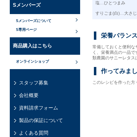
塩…ひとつまみ
Sメンバーズ
すりごま(白)…大さじ
Sメンバーズについて
S専用ページ
栄養バラン
商品購入はこちら
常備しておくと便利な
く、栄養満点の一品で
類農園のサニーレタス
オンラインショップ
作ってみま
このレシピを作った方
スタッフ募集
会社概要
資料請求フォーム
製品の保証について
よくある質問