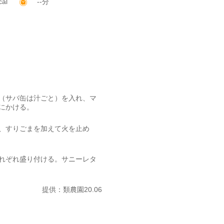
cal
--分
（サバ缶は汁ごと）を入れ、マ
にかける。
、すりごまを加えて火を止め
れぞれ盛り付ける。サニーレタ
提供：類農園20.06