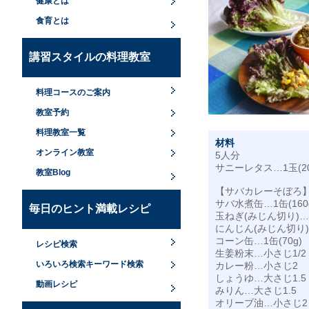
健康とは
食育とは
講習スタイルの料理教室
料理コースのご案内
教室予約
料理教室一覧
材料
オンライン教室
5人分
サニーレタス…1玉(20
教室Blog
【サバカレーそぼろ
サバ水煮缶…1缶(160
毎日のヒント満載レシピ
玉ねぎ(みじん切り)…
にんじん(みじん切り)
コーン缶…1缶(70g)
レシピ検索
生姜粉末…小さじ1/2
いろいろ検索キーワード検索
カレー粉…小さじ2
しょうゆ…大さじ1.5
動画レシピ
みりん…大さじ1.5
オリーブ油…小さじ2