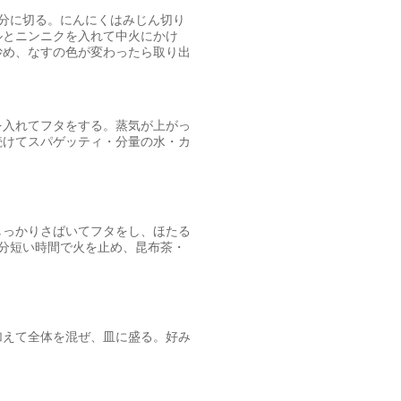
分に切る。にんにくはみじん切り
ルとニンニクを入れて中火にかけ
炒め、なすの色が変わったら取り出
を入れてフタをする。蒸気が上がっ
続けてスパゲッティ・分量の水・カ
しっかりさばいてフタをし、ほたる
分短い時間で火を止め、昆布茶・
加えて全体を混ぜ、皿に盛る。好み