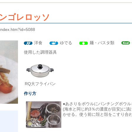
ンゴレロッソ
t/index.htm?id=5088
洋食
ゆでる
麺・パスタ類
使用した調理器具
RQ大フライパン
作り方
●あさりをボウルにパンチングボウル
(海水と同じ約3％の濃度が目安)に
かせる。使う前に殻と殻をこすり合