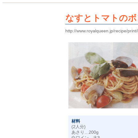
なすとトマトのボ
http://www.royalqueen.jp/recipe/prin
材料
(2人分)
あさり…200g
白ワイン…大3