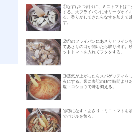
①なすは8つ割りに、ミニトマトは半
する。大フライパンにオリーヴオイ
る。香りがしてきたらなすを加えて
す。
②①のフライパンにあさりとワイン
てあさりの口が開いたら取り出す。
ットトマトを入れてフタをする。
③蒸気が上がったらスパゲッティを
火にする。袋に表記のゆで時間より2
塩・コショウで味を調える。
④③になす・あさり・ミニトマトを
でバジルを飾る。