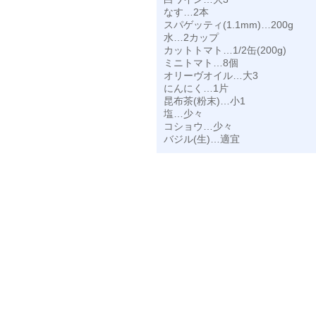
なす…2本
スパゲッティ(1.1mm)…200g
水…2カップ
カットトマト…1/2缶(200g)
ミニトマト…8個
オリーヴオイル…大3
にんにく…1片
昆布茶(粉末)…小1
塩…少々
コショウ…少々
バジル(生)…適宜