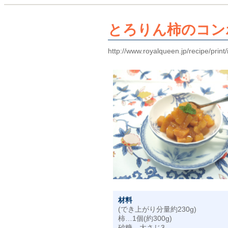
とろりん柿のコン
http://www.royalqueen.jp/recipe/prin
材料
(でき上がり分量約230g)
柿…1個(約300g)
砂糖…大さじ3