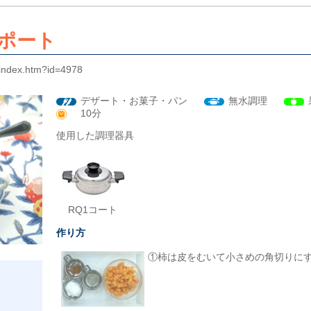
ポート
t/index.htm?id=4978
デザート・お菓子・パン
無水調理
10分
使用した調理器具
RQ1コート
作り方
①柿は皮をむいて小さめの角切りに