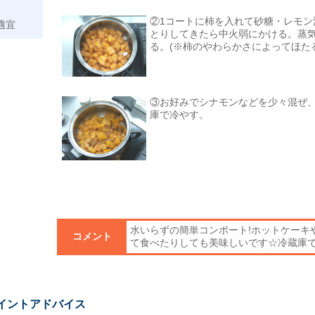
②1コートに柿を入れて砂糖・レモン
適宜
とりしてきたら中火弱にかける。蒸気
る。(※柿のやわらかさによってほた
③お好みでシナモンなどを少々混ぜ
庫で冷やす。
水いらずの簡単コンポート!ホットケーキ
コメント
て食べたりしても美味しいです☆冷蔵庫で
イントアドバイス