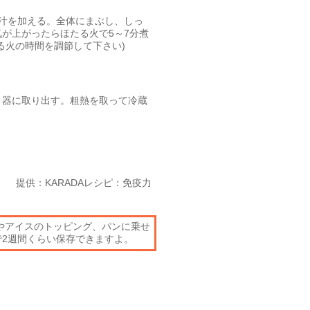
汁を加える。全体にまぶし、しっ
が上がったらほたる火で5～7分煮
る火の時間を調節して下さい)
、器に取り出す。粗熱を取って冷蔵
提供：KARADAレシピ：免疫力
やアイスのトッピング、パンに乗せ
2週間くらい保存できますよ。