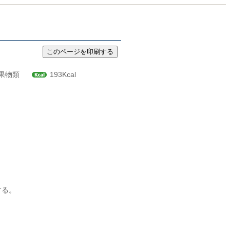
果物類
193Kcal
する。